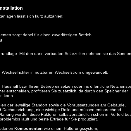
stallation
anlagen lässt sich kurz aufzählen:
ten sorgt dabei für einen zuverlässigen Betrieb
g.
Grundlage. Mit den darin verbauten Solarzellen nehmen sie das Sonnenl
 Wechselrichter in nutzbaren Wechselstrom umgewandelt.
aushalt bzw. Ihrem Betrieb einsetzen oder ins öffentliche Netz einsp
er entscheiden, profitieren Sie zusätzlich, da durch den Speicher der
en kann.
elen der jeweilige Standort sowie die Voraussetzungen am Gebäude,
d Dachausrichtung, eine wichtige Rolle und müssen entsprechend
Planung werden diese Faktoren selbstverständlich schon im Vorfeld bea
roblemlos läuft und beste Erträge für Sie produziert.
hiedenen
Komponenten
wie einem Halterungssystem,