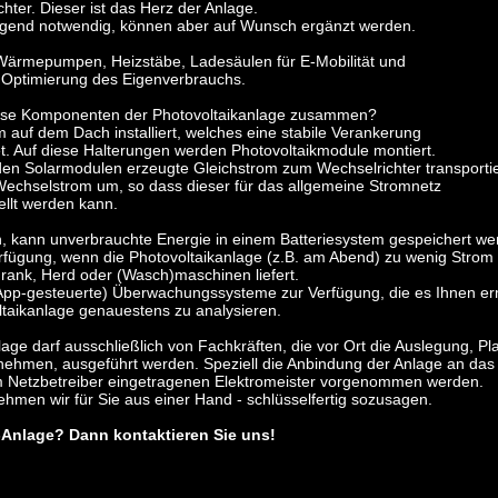
ter. Dieser ist das Herz der Anlage.
ingend notwendig, können aber auf Wunsch ergänzt werden.
Wärmepumpen, Heizstäbe, Ladesäulen für E-Mobilität und
 Optimierung des Eigenverbrauchs.
diese Komponenten der Photovoltaikanlage zusammen?
 auf dem Dach installiert, welches eine stabile Verankerung
et. Auf diese Halterungen werden Photovoltaikmodule montiert.
den Solarmodulen erzeugte Gleichstrom zum Wechselrichter transportie
Wechselstrom um, so dass dieser für das allgemeine Stromnetz
ellt werden kann.
 kann unverbrauchte Energie in einem Batteriesystem gespeichert we
rfügung, wenn die Photovoltaikanlage (z.B. am Abend) zu wenig Strom
hrank, Herd oder (Wasch)maschinen liefert.
 App-gesteuerte) Überwachungssysteme zur Verfügung, die es Ihnen er
oltaikanlage genauestens zu analysieren.
nlage darf ausschließlich von Fachkräften, die vor Ort die Auslegung, P
rnehmen, ausgeführt werden. Speziell die Anbindung der Anlage an das
im Netzbetreiber eingetragenen Elektromeister vorgenommen werden.
hmen wir für Sie aus einer Hand - schlüsselfertig sozusagen.
V-Anlage? Dann kontaktieren Sie uns!