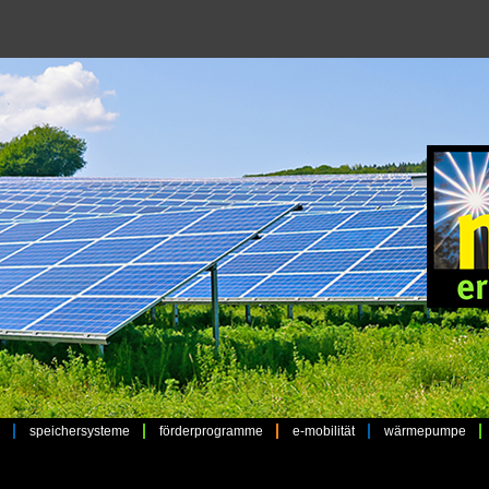
speichersysteme
förderprogramme
e-mobilität
wärmepumpe