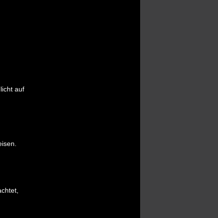
icht auf
eisen.
chtet,