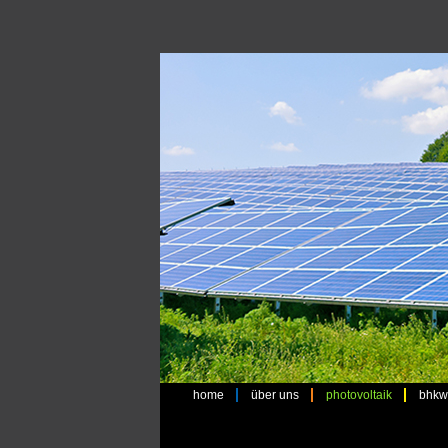
home
über uns
photovoltaik
bhkw