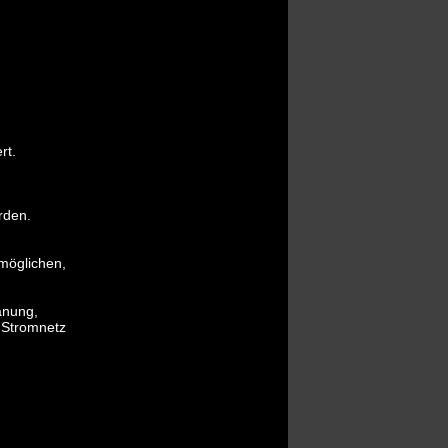
rt.
rden.
möglichen,
lanung,
 Stromnetz